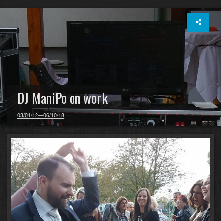
DJ ManiPo on work
03/01/12—06/10/18