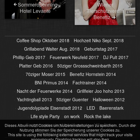
Sommeropenning
Wiener
Hotel Levante
Tierschutzverein
Benefiz
Coffee Shop Oktober 2018
Hochzeit Niko Sept. 2018
Grillabend Walter Aug. 2018
Geburtstag 2017
Phillip Geb 2017
Feuerwerk Neufeld 2017
DJ Pult 2017
Platter Geb 2016
50ziger Grossschweinbarth 2015
70ziger Moser 2015
Benefiz Hornstein 2014
BNI Primus 2014
Fachtrainer 2014
Nacht der Feuerwerke 2014
Grillfeier Joo hoho 2013
Yachtingball 2013
50ziger Guenter
Halloween 2012
Jugendolypiade Eisenstadt 2012
LED
Baerenstark
Life style Party
on work
Rock the lake
×
Sommeropenning Hotel Levante
Villa Antica
Dieses Album nutzt Cookies um Nutzereinstellungen zu speichern. Durch die
Nutzung stimmen Sie der Speicherung unserer Cookies zu.
Wiener Tierschutzverein Benefiz
This site is using the following external services that might track your visits
anonymously. Disabling tracking will stop their